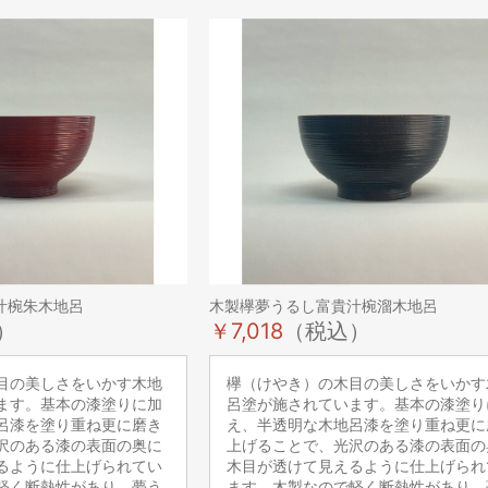
汁椀朱木地呂
木製欅夢うるし富貴汁椀溜木地呂
）
￥7,018
（税込）
目の美しさをいかす木地
欅（けやき）の木目の美しさをいかす
ます。基本の漆塗りに加
呂塗が施されています。基本の漆塗り
呂漆を塗り重ね更に磨き
え、半透明な木地呂漆を塗り重ね更に
沢のある漆の表面の奥に
上げることで、光沢のある漆の表面の
るように仕上げられてい
木目が透けて見えるように仕上げられ
軽く断熱性があり、夢う
ます。木製なので軽く断熱性があり、