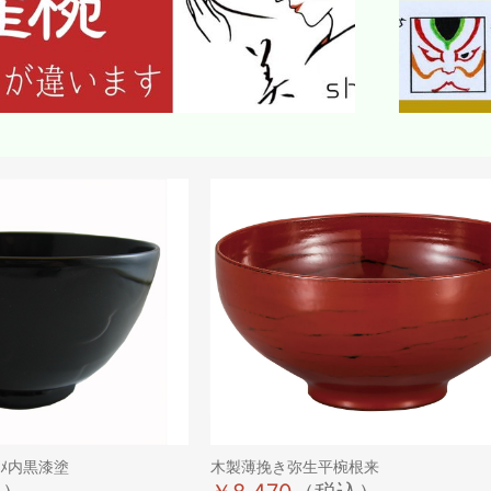
ﾒ内黒漆塗
木製薄挽き弥生平椀根来