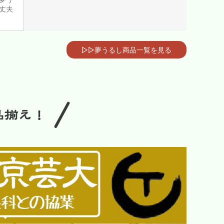
丈夫
▷▷夢うるし商品一覧を見る
/
品揃え！