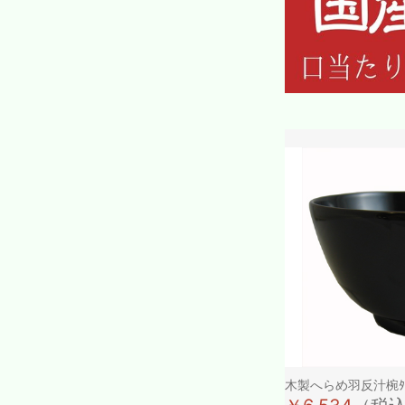
木製へらめ羽反汁椀ﾀ