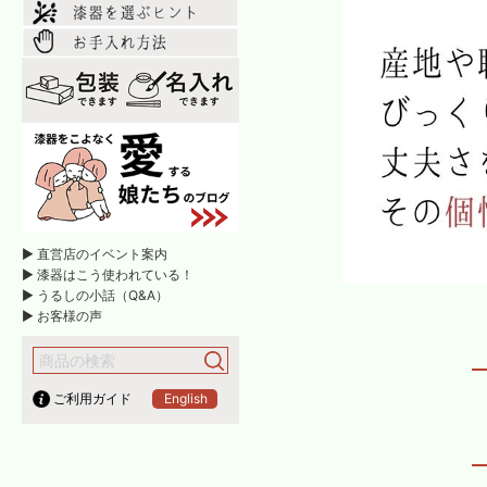
► 直営店のイベント案内
► 漆器はこう使われている！
► うるしの小話（Q&A）
► お客様の声
ご利用ガイド
English