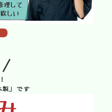
/
！
木製」です