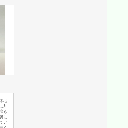
木地
に加
磨き
奥に
てい
夢う