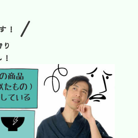
/
す！
誇り
ん！