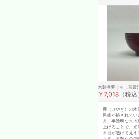
木製欅夢うるし富貴
￥7,018
（税込
欅（けやき）の木
呂塗が施されてい
え、半透明な木地
上げることで、光
木目が透けて見え
ます。木製なので