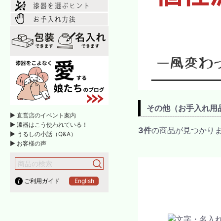
その他（お手入れ用
► 直営店のイベント案内
► 漆器はこう使われている！
3件
の商品が見つかり
► うるしの小話（Q&A）
► お客様の声
ご利用ガイド
English