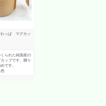
げわっぱ マグカッ
つくられた純国産の
グカップです。贈り
勧めです。
黒色