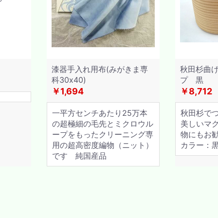
漆器手入れ用布(みがきま専
秋田杉曲
科30x40)
プ 黒
￥1,694
￥8,712
一平方センチあたり25万本
秋田杉で
の超極細の毛先とミクロウル
美しいマ
ープをもったクリーニング専
物にもお
用の超高密度編物（ニット）
カラー：
です 純国産品