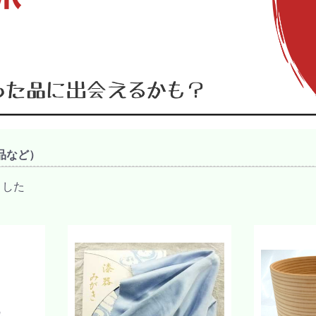
品など）
ました