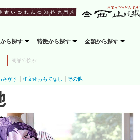
的から探す
特徴から探す
金額から探す
らさがす
|
和文化おもてなし
|
その他