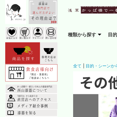
種類から探す
目
全て
|
目的・シーンか