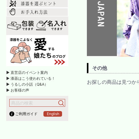
その他
► 直営店のイベント案内
► 漆器はこう使われている！
お探しの商品は見つか
► うるしの小話（Q&A）
► お客様の声
ご利用ガイド
English