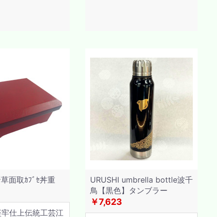
草面取ｶﾌﾞｾ丼重
URUSHI umbrella bottle波千
鳥【黒色】タンブラー
￥7,623
堅牢仕上伝統工芸江