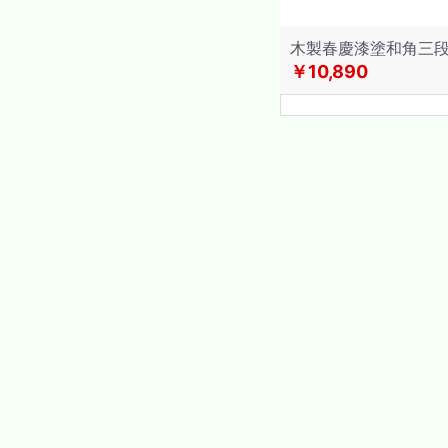
木製春慶漆塗和角三段
￥10,890
H