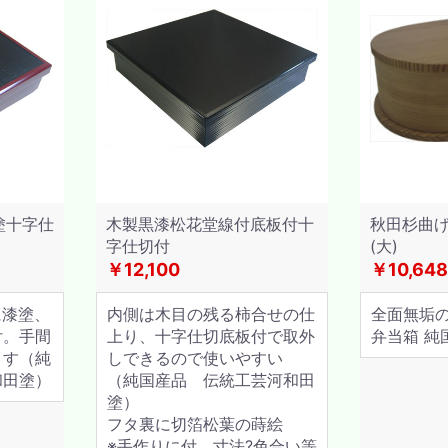
塗十字仕
木製黒漆松花堂線付底板付十
秋田杉曲
字仕切付
(大)
￥12,100
￥10,648
に漆塗、
内側は木目の残る柿合せの仕
全面無垢
付。手間
上り、十字仕切底板付で取外
弁当箱 純
ます（純
しできるので使いやすい
和田塗）
（純国産品 伝統工芸河和田
塗）
フタ裏に切箔松葉の蒔絵
※手作りに付、寸法?色合い等