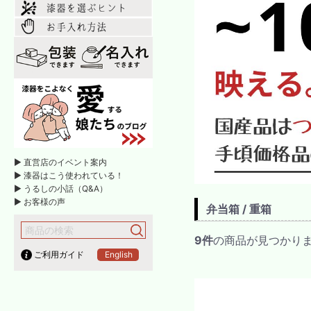
► 直営店のイベント案内
► 漆器はこう使われている！
► うるしの小話（Q&A）
► お客様の声
弁当箱 / 重箱
9件
の商品が見つかり
ご利用ガイド
English