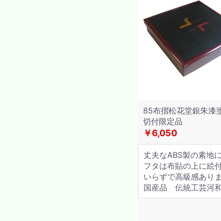
85布摺松花堂銀朱漆
切付限定品
￥6,050
丈夫なABS製の素地
フタは布貼の上に絵
いらずで高級感あり
国産品 伝統工芸河