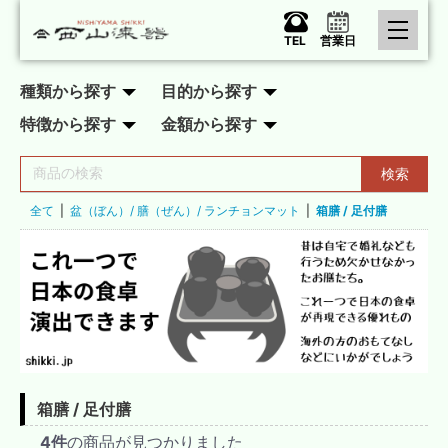
TEL
営業日
種類から探す
目的から探す
特徴から探す
金額から探す
検索
全て
|
盆（ぼん）/ 膳（ぜん）/ ランチョンマット
|
箱膳 / 足付膳
箱膳 / 足付膳
4件
の商品が見つかりました