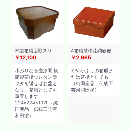
木製箱膳面取スリ
A箱膳茶櫃漆調春慶
￥12,100
￥2,965
小ぶりな春慶漆調 樹
やや小ぶりの箱膳ま
脂製茶櫃ウレタン塗
たは茶櫃としても
フタを返せばお盆と
（純国産品 伝統工
なり、箱膳としても
芸河和田塗）
重宝します
224x224x107h（純
国産品 伝統工芸河
和田塗）