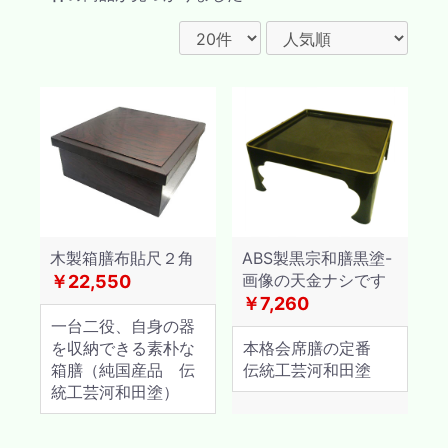
木製箱膳布貼尺２角
ABS製黒宗和膳黒塗-
画像の天金ナシです
￥22,550
￥7,260
一台二役、自身の器
を収納できる素朴な
本格会席膳の定番
箱膳（純国産品 伝
伝統工芸河和田塗
統工芸河和田塗）