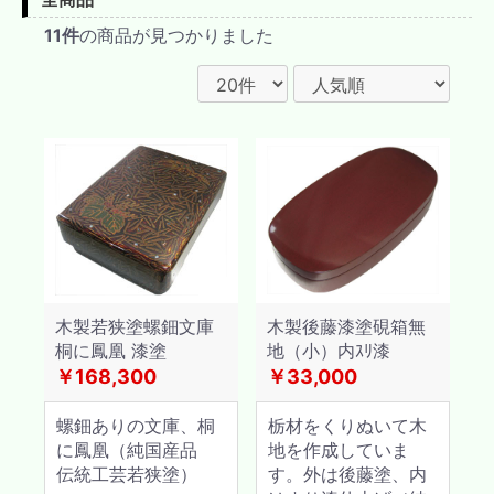
11件
の商品が見つかりました
木製若狭塗螺鈿文庫
木製後藤漆塗硯箱無
桐に鳳凰 漆塗
地（小）内ｽﾘ漆
￥168,300
￥33,000
螺鈿ありの文庫、桐
栃材をくりぬいて木
に鳳凰（純国産品
地を作成していま
伝統工芸若狭塗）
す。外は後藤塗、内