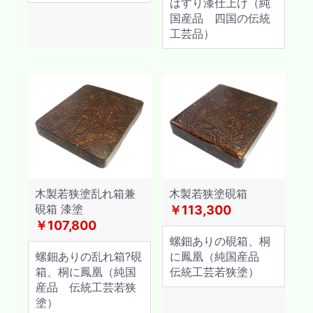
はすり漆仕上げ（純
国産品 四国の伝統
工芸品）
木製若狭塗乱れ箱兼
木製若狭塗硯箱
硯箱 漆塗
￥113,300
￥107,800
螺鈿ありの硯箱、桐
螺鈿ありの乱れ箱?硯
に鳳凰（純国産品
箱、桐に鳳凰（純国
伝統工芸若狭塗）
産品 伝統工芸若狭
塗）